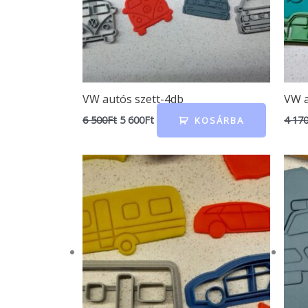
VW autós szett-4db
VW a
6 500
Ft
5 600
Ft
4 17
KOSÁRBA