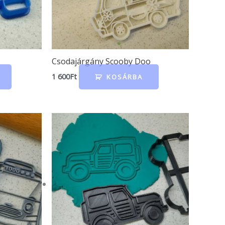
Csodajárgány Scooby Doo
1 600
Ft
KOSÁRBA