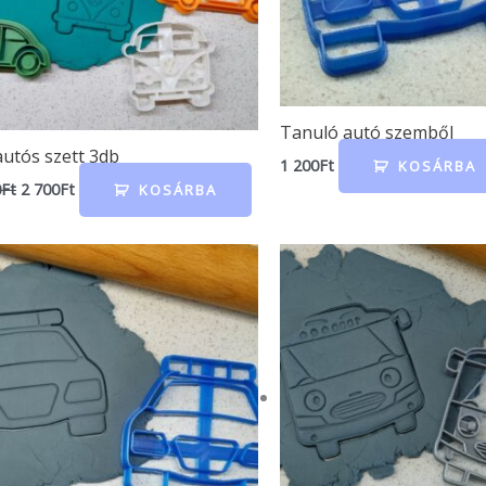
Tanuló autó szemből
utós szett 3db
1 200
Ft
KOSÁRBA
0
Ft
2 700
Ft
KOSÁRBA