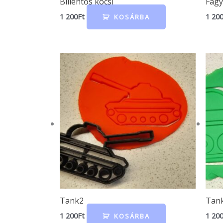
Billentős kocsi
Fagy
1 200
Ft
1 20
KOSÁRBA
Tank2
Tan
1 200
Ft
1 20
KOSÁRBA