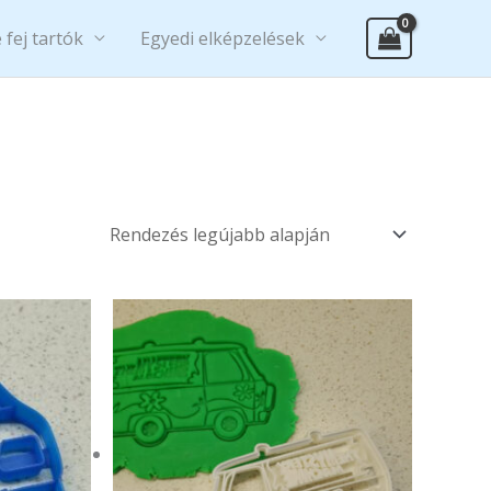
 fej tartók
Egyedi elképzelések