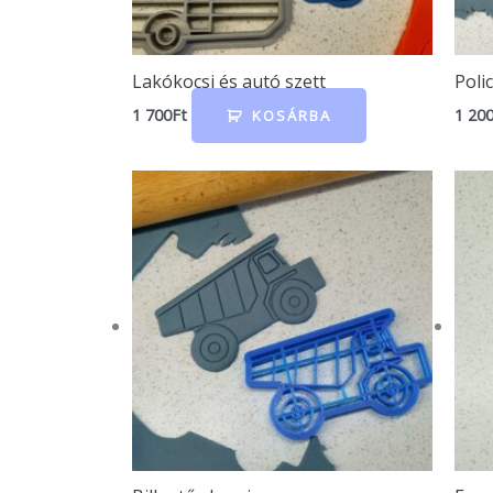
Lakókocsi és autó szett
Poli
1 700
Ft
1 20
KOSÁRBA