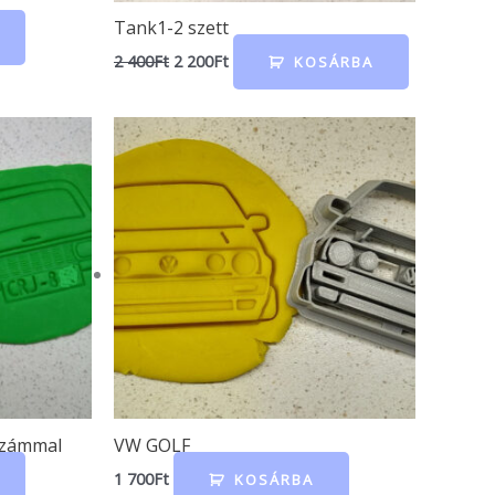
Tank1-2 szett
2 400
Ft
2 200
Ft
KOSÁRBA
számmal
VW GOLF
1 700
Ft
KOSÁRBA