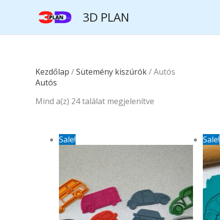
Skip
3D PLAN
to
content
Sorted
Kezdőlap
/
Sütemény kiszúrók
/ Autós
by
Autós
latest
Mind a(z) 24 találat megjelenítve
Original
Current
Sale!
Sale!
price
price
was:
is:
6
5
500Ft.
600Ft.