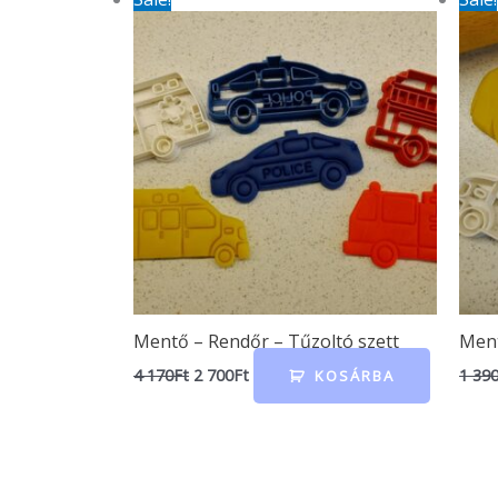
price
price
was:
is:
4
2
170Ft.
700Ft.
Mentő – Rendőr – Tűzoltó szett
Men
4 170
Ft
2 700
Ft
1 39
KOSÁRBA