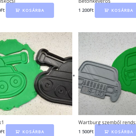
iskocsi
Betonkeverős
0
Ft
1 200
Ft
KOSÁRBA
KOSÁRBA
k1
Wartburg szemből rend
0
Ft
1 500
Ft
KOSÁRBA
KOSÁRBA