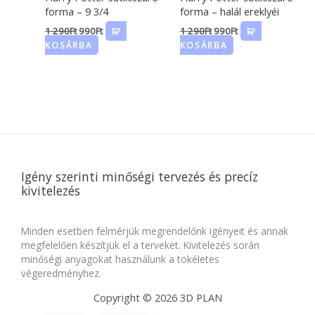
forma – 9 3/4
forma – halál ereklyéi
1 290
Ft
990
Ft
1 290
Ft
990
Ft
KOSÁRBA
KOSÁRBA
Igény szerinti minőségi tervezés és precíz
kivitelezés
Minden esetben felmérjük megrendelőnk igényeit és annak
megfelelően készítjük el a terveket. Kivitelezés során
minőségi anyagokat használunk a tökéletes
végeredményhez.
Copyright © 2026 3D PLAN