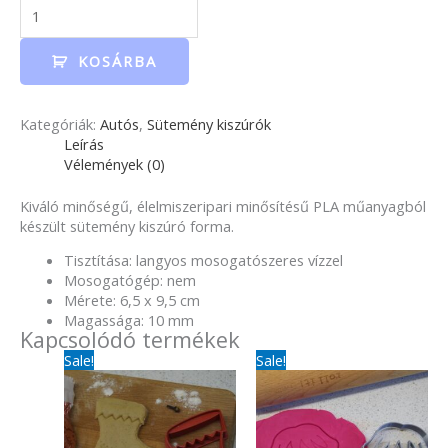
KOSÁRBA
Kategóriák:
Autós
,
Sütemény kiszúrók
Leírás
Vélemények (0)
Kiváló minőségű, élelmiszeripari minősítésű PLA műanyagból
készült sütemény kiszúró forma.
Tisztítása: langyos mosogatószeres vízzel
Mosogatógép: nem
Mérete: 6,5 x 9,5 cm
Magassága: 10 mm
Kapcsolódó termékek
Original
Current
Original
Current
Sale!
Sale!
price
price
price
price
was:
is:
was:
is:
1
1
1
990Ft.
400Ft.
290Ft.
290Ft.