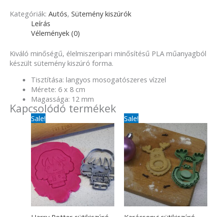
Kategóriák:
Autós
,
Sütemény kiszúrók
Leírás
Vélemények (0)
Kiváló minőségű, élelmiszeripari minősítésű PLA műanyagból
készült sütemény kiszúró forma.
Tisztítása: langyos mosogatószeres vízzel
Mérete: 6 x 8 cm
Magassága: 12 mm
Kapcsolódó termékek
Original
Current
Original
Current
Sale!
Sale!
price
price
price
price
was:
is:
was:
is:
1
990Ft.
1
1
290Ft.
400Ft.
290Ft.
Harry Potter sütikiszúró
Karácsonyi sütikiszúró –