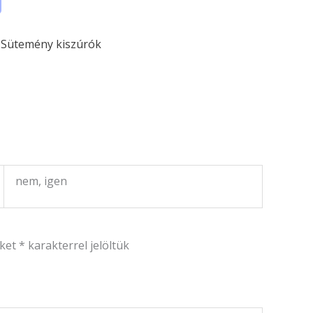
,
Sütemény kiszúrók
nem, igen
őket
*
karakterrel jelöltük