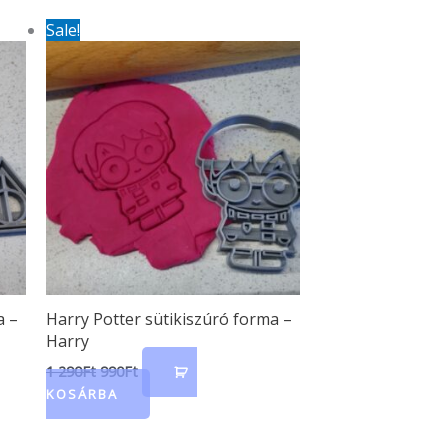
Original
Current
Sale!
price
price
was:
is:
1
990Ft.
290Ft.
a –
Harry Potter sütikiszúró forma –
Harry
1 290
Ft
990
Ft
KOSÁRBA