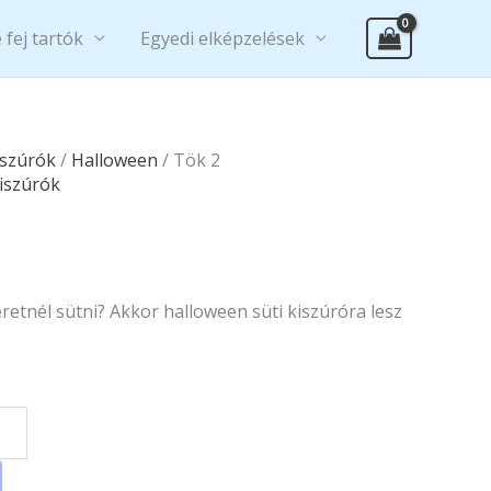
 fej tartók
Egyedi elképzelések
iszúrók
/
Halloween
/ Tök 2
iszúrók
etnél sütni? Akkor halloween süti kiszúróra lesz