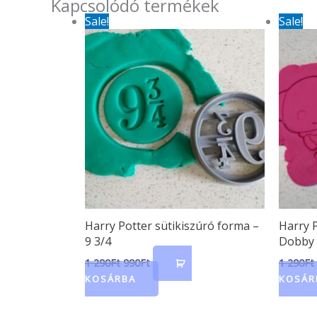
Kapcsolódó termékek
Original
Current
Sale!
Sale!
price
price
was:
is:
1
990Ft.
290Ft.
Harry Potter sütikiszúró forma –
Harry P
9 3/4
Dobby
1 290
Ft
990
Ft
1 290
Ft
KOSÁRBA
KOSÁR