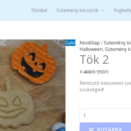
Főoldal
Sütemény kiszúrók
Fogkefe
Tök
Original
Current
Sale!
Kezdőlap
/
Sütemény k
2
price
price
Halloween
,
Sütemény k
Tök 2
mennyiség
was:
is:
1
990Ft.
400Ft.
1 400
Ft
990
Ft
Rémisztő kekszeket szer
szükséged!
KOSÁRBA