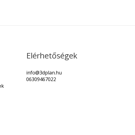
Elérhetőségek
info@3dplan.hu
06309467022
ek