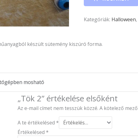
Kategóriák:
Halloween
 műanyagból készült sütemény kiszúró forma.
tógépben mosható
„Tök 2” értékelése elsőként
Az e-mail címet nem tesszük közzé.
A kötelező mez
A te értékelésed
*
Értékelésed
*