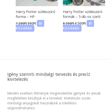
Harry Potter sütikiszúró
Harry Potter sütikiszúró
forma – HP
formák – 5 db-os szett
1 290
Ft
990
Ft
6 350
Ft
4 500
Ft
KOSÁRBA
KOSÁRBA
Igény szerinti minőségi tervezés és precíz
kivitelezés
Minden esetben felmérjük megrendelőnk igényeit és annak
megfelelően készítjük el a terveket. Kivitelezés során
minőségi anyagokat használunk a tökéletes
végeredményhez.