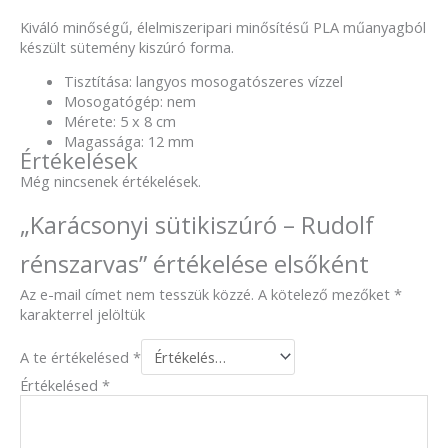
Kiváló minőségű, élelmiszeripari minősítésű PLA műanyagból
készült sütemény kiszúró forma.
Tisztítása: langyos mosogatószeres vízzel
Mosogatógép: nem
Mérete: 5 x 8 cm
Magassága: 12 mm
Értékelések
Még nincsenek értékelések.
„Karácsonyi sütikiszúró – Rudolf
rénszarvas” értékelése elsőként
Az e-mail címet nem tesszük közzé.
A kötelező mezőket
*
karakterrel jelöltük
A te értékelésed
*
Értékelésed
*