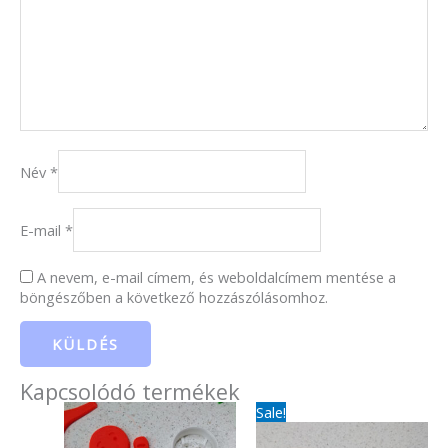
Név
*
E-mail
*
A nevem, e-mail címem, és weboldalcímem mentése a
böngészőben a következő hozzászólásomhoz.
Kapcsolódó termékek
Original
Current
Sale!
price
price
was:
is: