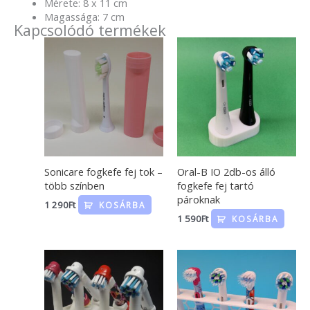
Mérete: 8 x 11 cm
Magassága: 7 cm
Kapcsolódó termékek
Sonicare fogkefe fej tok –
Oral-B IO 2db-os álló
több színben
fogkefe fej tartó
pároknak
1 290
Ft
KOSÁRBA
1 590
Ft
KOSÁRBA