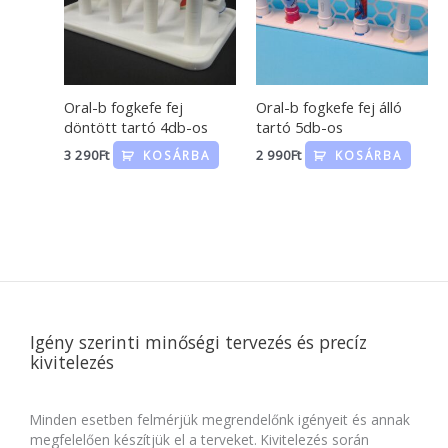
Oral-b fogkefe fej
Oral-b fogkefe fej álló
döntött tartó 4db-os
tartó 5db-os
3 290
Ft
2 990
Ft
KOSÁRBA
KOSÁRBA
Igény szerinti minőségi tervezés és precíz
kivitelezés
Minden esetben felmérjük megrendelőnk igényeit és annak
megfelelően készítjük el a terveket. Kivitelezés során