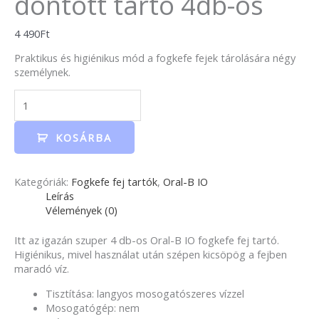
döntött tartó 4db-os
4 490
Ft
Praktikus és higiénikus mód a fogkefe fejek tárolására négy
személynek.
KOSÁRBA
Kategóriák:
Fogkefe fej tartók
,
Oral-B IO
Leírás
Vélemények (0)
Itt az igazán szuper 4 db-os Oral-B IO fogkefe fej tartó.
Higiénikus, mivel használat után szépen kicsöpög a fejben
maradó víz.
Tisztítása: langyos mosogatószeres vízzel
Mosogatógép: nem