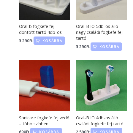
Oral-b fogkefe fej
Oral-B IO 5db-os álló
döntött tartó 4db-os
nagy családi fogkefe fej
tartó
3 290
Ft
KOSÁRBA
3 290
Ft
KOSÁRBA
Sonicare fogkefe fej védő
Oral-B IO 4db-os álló
– több színben
családi fogkefe fej tartó
690
Ft
2 590
Ft
KOSÁRBA
KOSÁRBA