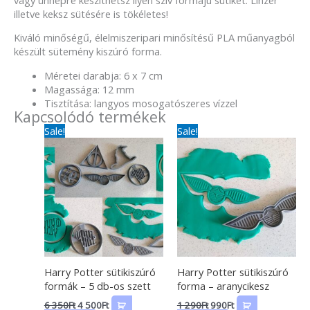
illetve keksz sütésére is tökéletes!
Kiváló minőségű, élelmiszeripari minősítésű PLA műanyagból
készült sütemény kiszúró forma.
Méretei darabja: 6 x 7 cm
Magassága: 12 mm
Tisztítása: langyos mosogatószeres vízzel
Kapcsolódó termékek
Original
Current
Original
Current
Sale!
Sale!
price
price
price
price
was:
is:
was:
is:
6
4
1
990Ft.
350Ft.
500Ft.
290Ft.
Harry Potter sütikiszúró
Harry Potter sütikiszúró
formák – 5 db-os szett
forma – aranycikesz
6 350
Ft
4 500
Ft
1 290
Ft
990
Ft