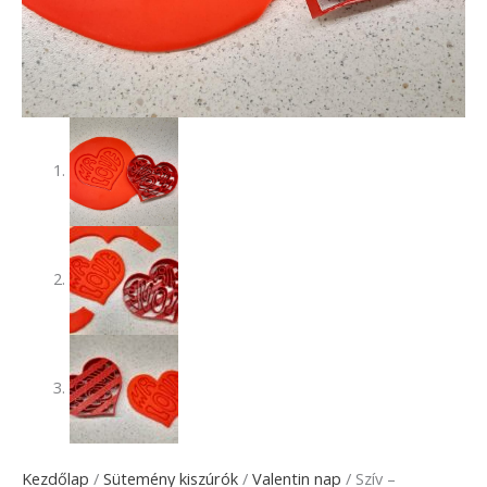
Kezdőlap
/
Sütemény kiszúrók
/
Valentin nap
/ Szív –