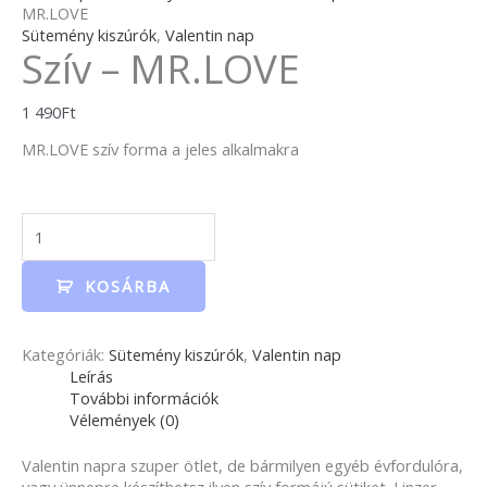
MR.LOVE
Sütemény kiszúrók
,
Valentin nap
Szív – MR.LOVE
1 490
Ft
MR.LOVE szív forma a jeles alkalmakra
KOSÁRBA
Kategóriák:
Sütemény kiszúrók
,
Valentin nap
Leírás
További információk
Vélemények (0)
Valentin napra szuper ötlet, de bármilyen egyéb évfordulóra,
vagy ünnepre készíthetsz ilyen szív formájú sütiket. Linzer