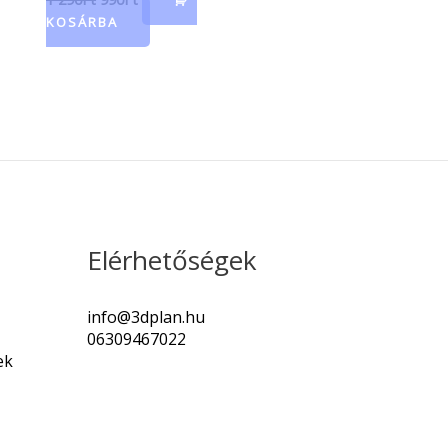
KOSÁRBA
Elérhetőségek
info@3dplan.hu
06309467022
ek