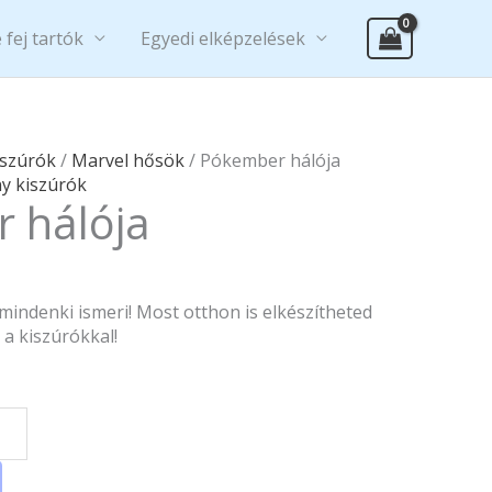
 fej tartók
Egyedi elképzelések
iszúrók
/
Marvel hősök
/ Pókember hálója
y kiszúrók
 hálója
indenki ismeri! Most otthon is elkészítheted
a kiszúrókkal!