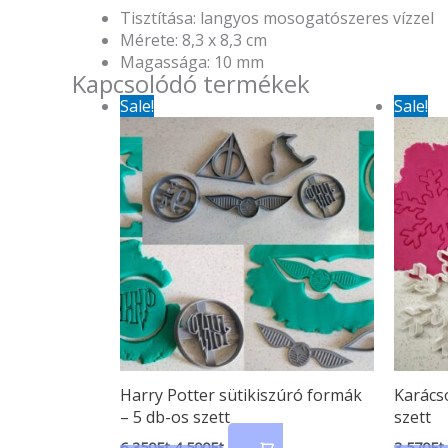
Tisztítása: langyos mosogatószeres vízzel
Mérete: 8,3 x 8,3 cm
Magassága: 10 mm
Kapcsolódó termékek
Original
Current
Sale!
Sale!
price
price
was:
is:
6
4
350Ft.
500Ft.
Harry Potter sütikiszúró formák
Karácso
– 5 db-os szett
szett
6 350
Ft
4 500
Ft
3 570
Ft