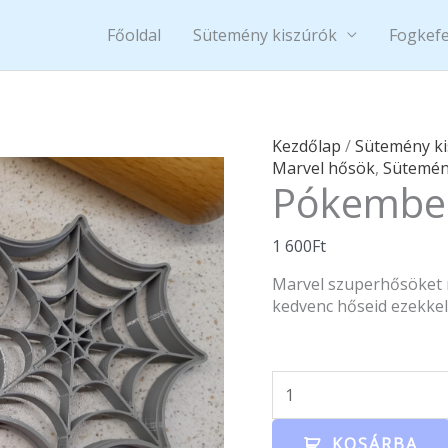
Főoldal
Sütemény kiszúrók
Fogkefe
Pókember
Kezdőlap
/
Sütemény k
hálója
Marvel hősök
,
Sütemén
Pókember
mennyiség
1 600
Ft
Marvel szuperhősöket m
kedvenc hőseid ezekkel 
KOSÁRBA