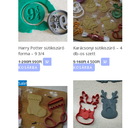
1
990Ft.
5
4
290Ft.
160Ft.
500Ft.
Harry Potter sütikiszúró
Karácsonyi sütikiszúró – 4
forma – 9 3/4
db-os szett
1 290
Ft
990
Ft
5 160
Ft
4 500
Ft
KOSÁRBA
KOSÁRBA
Original
Current
Sale!
price
price
was:
is:
1
1
400Ft.
290Ft.