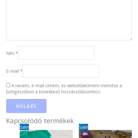
Név
*
E-mail
*
A nevem, e-mail címem, és weboldalcímem mentése a
böngészőben a következő hozzászólásomhoz.
Kapcsolódó termékek
Original
Current
Original
Current
Sale!
Sale!
price
price
price
price
was:
is:
was:
is: