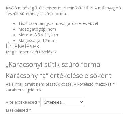
Kiváló minőségű, élelmiszeripari minősítésű PLA műanyagból
készült sütemény kiszúró forma.
Tisztítása: langyos mosogatószeres vízzel
Mosogatógép: nem
Mérete: 8,3 x 11,4 cm
Magassága: 12 mm
Értékelések
Még nincsenek értékelések.
„Karácsonyi sütikiszúró forma –
Karácsony fa” értékelése elsőként
Az e-mail címet nem tesszük közzé.
A kötelező mezőket
*
karakterrel jelöltük
A te értékelésed
*
Értékelésed
*