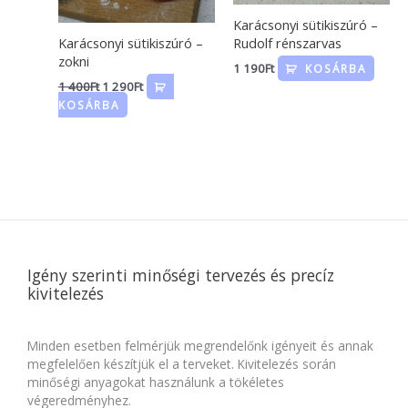
Karácsonyi sütikiszúró –
Karácsonyi sütikiszúró –
Rudolf rénszarvas
zokni
1 190
Ft
KOSÁRBA
1 400
Ft
1 290
Ft
KOSÁRBA
Igény szerinti minőségi tervezés és precíz
kivitelezés
Minden esetben felmérjük megrendelőnk igényeit és annak
megfelelően készítjük el a terveket. Kivitelezés során
minőségi anyagokat használunk a tökéletes
végeredményhez.