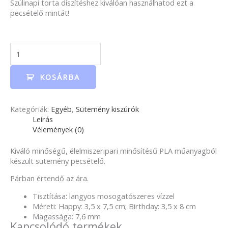
Szülinapi torta díszítéshez kiválóan használhatod ezt a
pecsételő mintát!
KOSÁRBA
Kategóriák:
Egyéb
,
Sütemény kiszúrók
Leírás
Vélemények (0)
Kiváló minőségű, élelmiszeripari minősítésű PLA műanyagból
készült sütemény pecsételő.
Párban értendő az ára.
Tisztítása: langyos mosogatószeres vízzel
Méreti: Happy: 3,5 x 7,5 cm; Birthday: 3,5 x 8 cm
Magassága: 7,6 mm
Kapcsolódó termékek