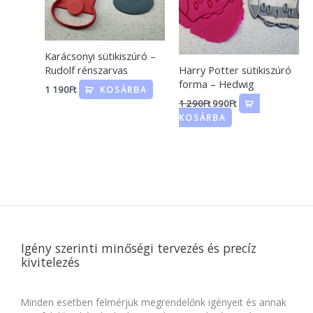
Karácsonyi sütikiszúró –
Rudolf rénszarvas
Harry Potter sütikiszúró
forma – Hedwig
1 190
Ft
KOSÁRBA
1 290
Ft
990
Ft
KOSÁRBA
Igény szerinti minőségi tervezés és precíz
kivitelezés
Minden esetben felmérjük megrendelőnk igényeit és annak