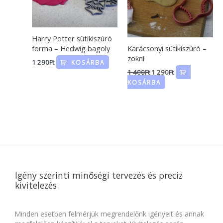
Harry Potter sütikiszúró
forma – Hedwig bagoly
Karácsonyi sütikiszúró –
zokni
1 290
Ft
KOSÁRBA
1 400
Ft
1 290
Ft
KOSÁRBA
Igény szerinti minőségi tervezés és precíz
kivitelezés
Minden esetben felmérjük megrendelőnk igényeit és annak