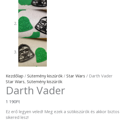
Kezdőlap
/
Sütemény kiszúrók
/
Star Wars
/ Darth Vader
Star Wars
,
Sütemény kiszúrók
Darth Vader
1 190
Ft
Ez erő legyen veled! Meg ezek a sütikiszúrók és akkor biztos
sikered lesz!