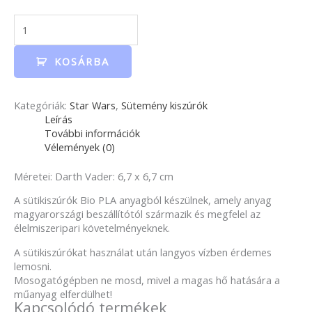
KOSÁRBA
Kategóriák:
Star Wars
,
Sütemény kiszúrók
Leírás
További információk
Vélemények (0)
Méretei: Darth Vader: 6,7 x 6,7 cm
A sütikiszúrók Bio PLA anyagból készülnek, amely anyag
magyarországi beszállítótól származik és megfelel az
élelmiszeripari követelményeknek.
A sütikiszúrókat használat után langyos vízben érdemes
lemosni.
Mosogatógépben ne mosd, mivel a magas hő hatására a
műanyag elferdülhet!
Kapcsolódó termékek